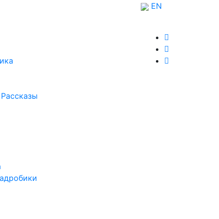
EN
ика
 Рассказы
а
вадробики