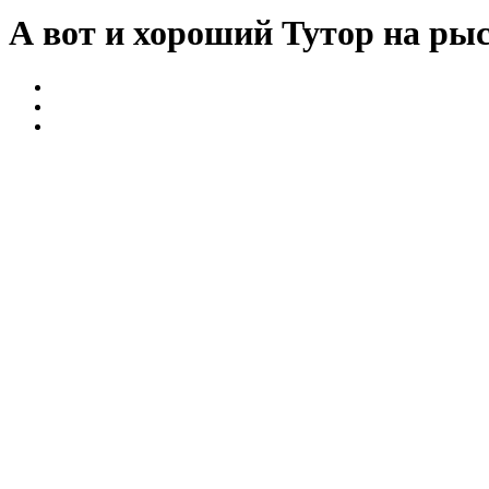
А вот и хороший Тутор на ры
Обучение
Видео
Бег и ходьба