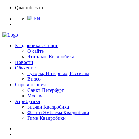
Quadrobics.ru
EN
Квадробика - Спорт
О сайте
Что такое Квадробика
Новости
Обучение
Туторы, Интервью, Рассказы
Видео
Соревнования
Санкт-Петербург
Москва
Атрибутика
Значки Квадробика
Флаг и Эмблема Квадробики
Гимн Квадробики