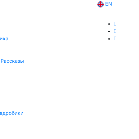
EN
ика
 Рассказы
а
вадробики