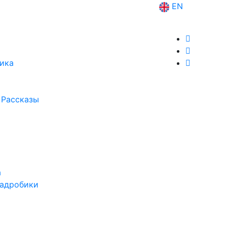
EN
ика
 Рассказы
а
вадробики